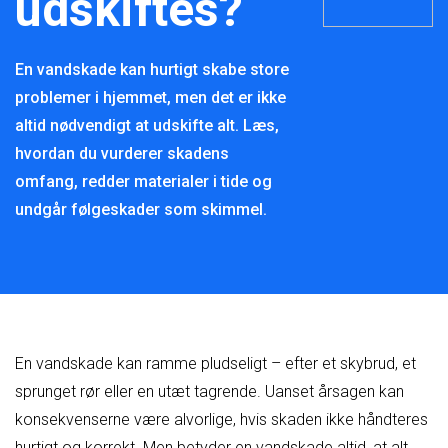
udskiftes?
En vandskade kan hurtigt skabe store
problemer i hjemmet, men det er ikke
altid nødvendigt at udskifte alt. Læs,
hvordan du vurderer skadens
omfang, redder materialer i tide og
undgår følgeskader som skimmel.
En vandskade kan ramme pludseligt – efter et skybrud, et
sprunget rør eller en utæt tagrende. Uanset årsagen kan
konsekvenserne være alvorlige, hvis skaden ikke håndteres
hurtigt og korrekt. Men betyder en vandskade altid, at alt