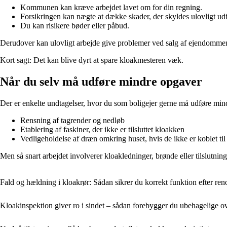
Kommunen kan kræve arbejdet lavet om for din regning.
Forsikringen kan nægte at dække skader, der skyldes ulovligt udf
Du kan risikere bøder eller påbud.
Derudover kan ulovligt arbejde give problemer ved salg af ejendommen,
Kort sagt: Det kan blive dyrt at spare kloakmesteren væk.
Når du selv må udføre mindre opgaver
Der er enkelte undtagelser, hvor du som boligejer gerne må udføre mind
Rensning af tagrender og nedløb
Etablering af faskiner, der ikke er tilsluttet kloakken
Vedligeholdelse af dræn omkring huset, hvis de ikke er koblet til
Men så snart arbejdet involverer kloakledninger, brønde eller tilslutning 
Fald og hældning i kloakrør: Sådan sikrer du korrekt funktion efter ren
Kloakinspektion giver ro i sindet – sådan forebygger du ubehagelige ov