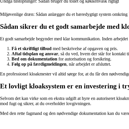
Undgå tilstopninger: Sådan bruger du toilet og køkkenvask rigtigt
Miljøvenlige dræn: Sådan anlægger du et bæredygtigt system omkring 
Sådan sikrer du et godt samarbejde med k
Et godt samarbejde begynder med klar kommunikation. Inden arbejdet g
Få et skriftligt tilbud
med beskrivelse af opgaven og pris.
Aftal tidsplan og ansvar
, så du ved, hvem der står for kontakt
Bed om dokumentation
for autorisation og forsikring.
Følg op på færdigmeldingen
, når arbejdet er afsluttet.
En professionel kloakmester vil altid sørge for, at du får den nødvendi
Et lovligt kloaksystem er en investering i t
Selvom det kan virke som en ekstra udgift at hyre en autoriseret kloakm
mod fugt og sikrer, at du overholder lovgivningen.
Med den rette fagmand og den nødvendige dokumentation kan du være try