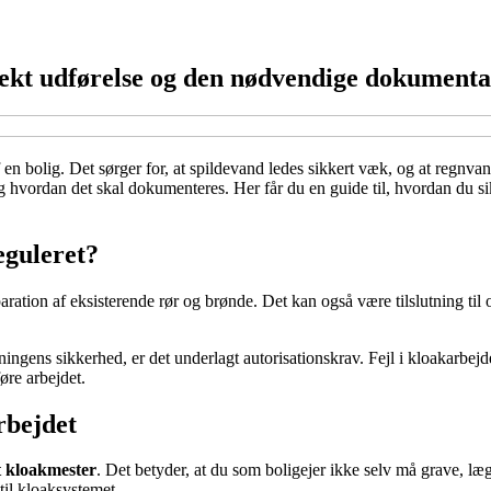
rekt udførelse og den nødvendige dokumenta
 en bolig. Det sørger for, at spildevand ledes sikkert væk, og at regnv
g hvordan det skal dokumenteres. Her får du en guide til, hvordan du sik
eguleret?
ration af eksisterende rør og brønde. Det kan også være tilslutning til o
ngens sikkerhed, er det underlagt autorisationskrav. Fejl i kloakarbejde
øre arbejdet.
rbejdet
t kloakmester
. Det betyder, at du som boligejer ikke selv må grave, læg
til kloaksystemet.