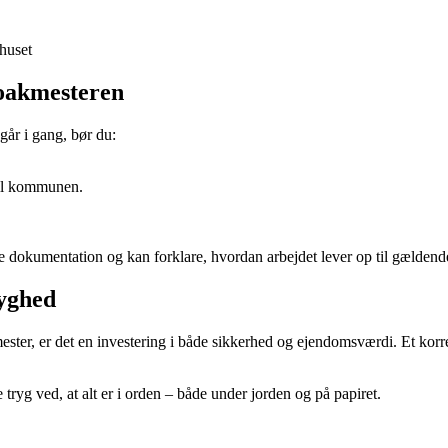
huset
loakmesteren
år i gang, bør du:
 til kommunen.
ge dokumentation og kan forklare, hvordan arbejdet lever op til gældende
ryghed
ester, er det en investering i både sikkerhed og ejendomsværdi. Et korr
g ved, at alt er i orden – både under jorden og på papiret.