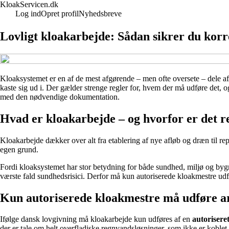
KloakServicen.dk
Log ind
Opret profil
Nyhedsbreve
Lovligt kloakarbejde: Sådan sikrer du kor
Kloaksystemet er en af de mest afgørende – men ofte oversete – dele af
kaste sig ud i. Der gælder strenge regler for, hvem der må udføre det, o
med den nødvendige dokumentation.
Hvad er kloakarbejde – og hvorfor er det r
Kloakarbejde dækker over alt fra etablering af nye afløb og dræn til repa
egen grund.
Fordi kloaksystemet har stor betydning for både sundhed, miljø og bygni
værste fald sundhedsrisici. Derfor må kun autoriserede kloakmestre udf
Kun autoriserede kloakmestre må udføre a
Ifølge dansk lovgivning må kloakarbejde kun udføres af en
autorisere
der er tale om helt overfladiske regnvandsløsninger, som ikke er koblet 